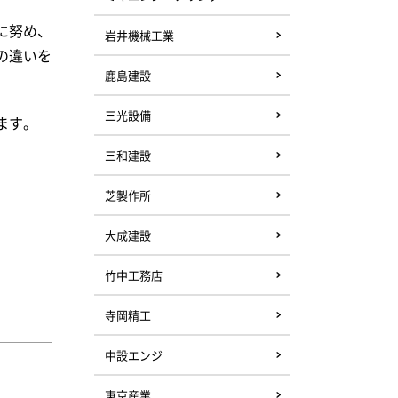
に努め、
岩井機械工業
の違いを
鹿島建設
三光設備
ます。
三和建設
芝製作所
大成建設
竹中工務店
寺岡精工
中設エンジ
東京産業