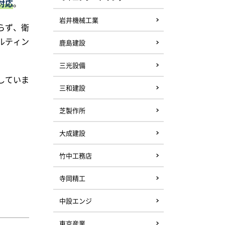
対応
。
岩井機械工業
らず、衛
ルティン
鹿島建設
三光設備
していま
三和建設
芝製作所
大成建設
竹中工務店
寺岡精工
中設エンジ
東京産業