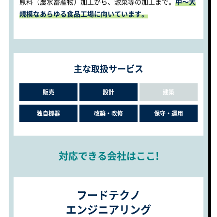
原料（農水蓄産物）加工から、惣菜等の加工まで。
中～大
規模なあらゆる食品工場に向いています。
主な取扱サービス
販売
設計
建築
独自機器
改築・改修
保守・運用
対応できる会社はここ!
フードテクノ
エンジニアリング