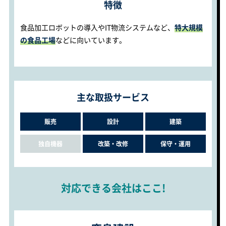
特徴
食品加工ロボットの導入やIT物流システムなど、
特大規模
の食品工場
などに向いています。
主な取扱サービス
販売
設計
建築
独自機器
改築・改修
保守・運用
対応できる会社はここ!