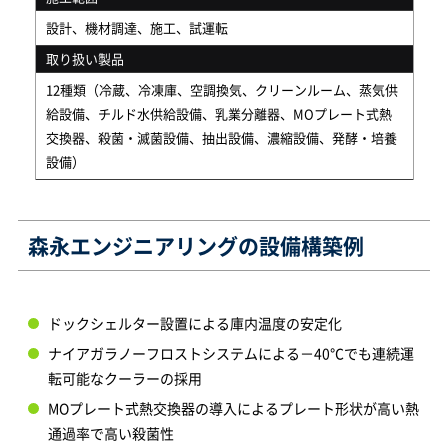
設計、機材調達、施工、試運転
取り扱い製品
12種類（冷蔵、冷凍庫、空調換気、クリーンルーム、蒸気供
給設備、チルド水供給設備、乳業分離器、MOプレート式熱
交換器、殺菌・滅菌設備、抽出設備、濃縮設備、発酵・培養
設備）
森永エンジニアリングの設備構築例
ドックシェルター設置による庫内温度の安定化
ナイアガラノーフロストシステムによる－40℃でも連続運
転可能なクーラーの採用
MOプレート式熱交換器の導入によるプレート形状が高い熱
通過率で高い殺菌性