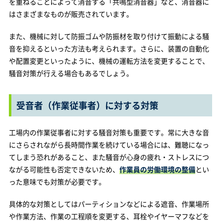
を重ねることによって消音する「共鳴型消音器」など、消音器に
はさまざまなものが販売されています。
また、機械に対して防振ゴムや防振材を取り付けて振動による騒
音を抑えるといった方法も考えられます。さらに、装置の自動化
や配置変更といったように、機械の運転方法を変更することで、
騒音対策が行える場合もあるでしょう。
受音者（作業従事者）に対する対策
工場内の作業従事者に対する騒音対策も重要です。常に大きな音
にさらされながら長時間作業を続けている場合には、難聴になっ
てしまう恐れがあること、また騒音が心身の疲れ・ストレスにつ
ながる可能性も否定できないため、
作業員の労働環境の整備
とい
った意味でも対策が必要です。
具体的な対策としてはパーティションなどによる遮音、作業場所
や作業方法、作業の工程順を変更する、耳栓やイヤーマフなどを