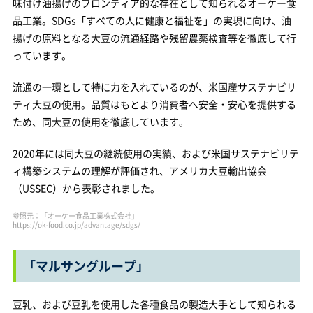
味付け油揚げのフロンティア的な存在として知られるオーケー食
品工業。SDGs「すべての人に健康と福祉を」の実現に向け、油
揚げの原料となる大豆の流通経路や残留農薬検査等を徹底して行
っています。
流通の一環として特に力を入れているのが、米国産サステナビリ
ティ大豆の使用。品質はもとより消費者へ安全・安心を提供する
ため、同大豆の使用を徹底しています。
2020年には同大豆の継続使用の実績、および米国サステナビリテ
ィ構築システムの理解が評価され、アメリカ大豆輸出協会
（USSEC）から表彰されました。
参照元：「オーケー食品工業株式会社」
https://ok-food.co.jp/advantage/sdgs/
「マルサングループ」
豆乳、および豆乳を使用した各種食品の製造大手として知られる