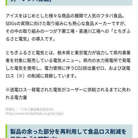
アイスをはじめとした様々な商品の展開で人気のフタバ食品。
SDGsの実現に向けた取り組みにも熱心な食品メーカーですが、
その中の取り組みの一つが下栗工場・喜連川工場への「とちぎふ
るさと電気」の導入です。
とちぎふるさと電気とは、栃木県と東京電力が協力して県内事業
者を対象に販売している電気メニュー。県内の水力発電所で発電
した電気を使用し、電力使用に伴うCO2排出量ゼロ、および送電
ロス（※）の削減に貢献しています。
※送電ロス…発電された電気がユーザーに供給されるまでに失わ
れる電力量
参照元：「フタバ食品株式会社HP」
https://www.futabafoods.co.jp/lp/sdgs/
製品の余った部分を再利用して食品ロス削減を