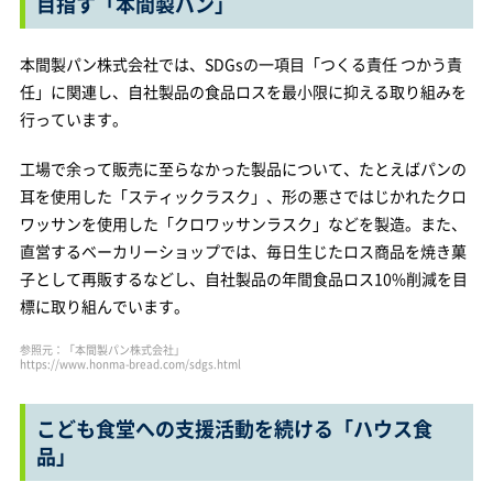
目指す「本間製パン」
本間製パン株式会社では、SDGsの一項目「つくる責任 つかう責
任」に関連し、自社製品の食品ロスを最小限に抑える取り組みを
行っています。
工場で余って販売に至らなかった製品について、たとえばパンの
耳を使用した「スティックラスク」、形の悪さではじかれたクロ
ワッサンを使用した「クロワッサンラスク」などを製造。また、
直営するベーカリーショップでは、毎日生じたロス商品を焼き菓
子として再販するなどし、自社製品の年間食品ロス10%削減を目
標に取り組んでいます。
参照元：「本間製パン株式会社」
https://www.honma-bread.com/sdgs.html
こども食堂への支援活動を続ける「ハウス食
品」